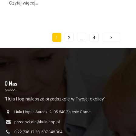
Czytaj więcej...
1
2
…
4
O Nas
"Hula Hop najlepsze przedszkole w Twojej okolicy"
Hula Hop ul.Sarenki 2, 05-540 Zalesie Górne
przedszkole@hula-hop.pl
0-22 736 17 28, 607 348 304