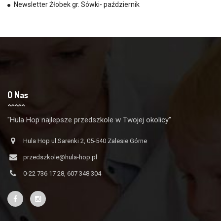
Newsletter Żłobek gr. Sówki- październik
O Nas
"Hula Hop najlepsze przedszkole w Twojej okolicy"
Hula Hop ul.Sarenki 2, 05-540 Zalesie Górne
przedszkole@hula-hop.pl
0-22 736 17 28, 607 348 304