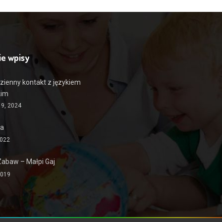
ie wpisy
zienny kontakt z językiem
kim
19, 2024
ia
2022
Zabaw – Małpi Gaj
2019