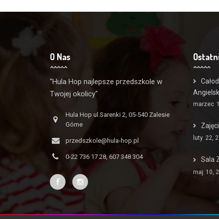
O Nas
Ostatn
"Hula Hop najlepsze przedszkole w
Całod
Angiels
Twojej okolicy"
marzec
Hula Hop ul.Sarenki 2, 05-540 Zalesie
Górne
Zajęc
luty
22, 
przedszkole@hula-hop.pl
0-22 736 17 28, 607 348 304
Sala 
maj
10, 