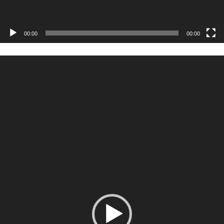
00:00
00:00
Odtwarzacz
video