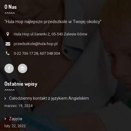
O Nas
"Hula Hop najlepsze przedszkole w Twojej okolicy"
Hula Hop ul.Sarenki 2, 05-540 Zalesie Górne
przedszkole@hula-hop.pl
0-22 736 17 28, 607 348 304
Ostatnie wpisy
Całodzienny kontakt z językiem Angielskim
marzec
19, 2024
Zajęcia
luty
22, 2022