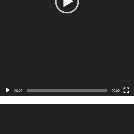
00:00
00:00
Odtwarzacz
video