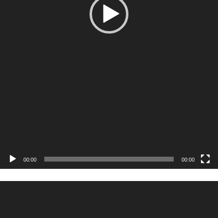
00:00
00:00
Odtwarzacz
video