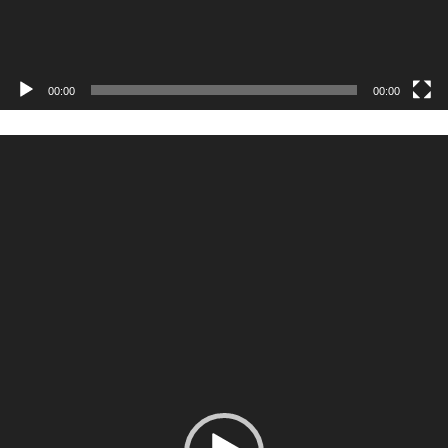
00:00
00:00
Odtwarzacz
video