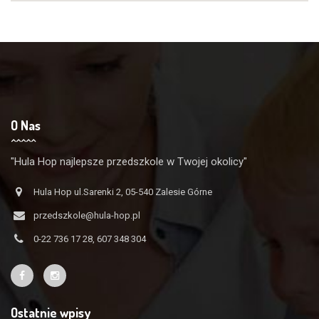
O Nas
"Hula Hop najlepsze przedszkole w Twojej okolicy"
Hula Hop ul.Sarenki 2, 05-540 Zalesie Górne
przedszkole@hula-hop.pl
0-22 736 17 28, 607 348 304
Ostatnie wpisy