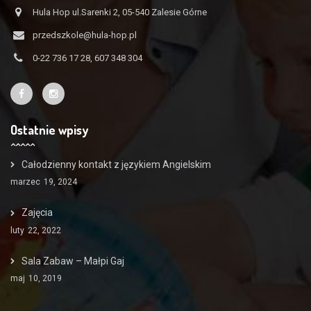
Hula Hop ul.Sarenki 2, 05-540 Zalesie Górne
przedszkole@hula-hop.pl
0-22 736 17 28, 607 348 304
Ostatnie wpisy
Całodzienny kontakt z językiem Angielskim
marzec
19, 2024
Zajęcia
luty
22, 2022
Sala Zabaw – Małpi Gaj
maj
10, 2019