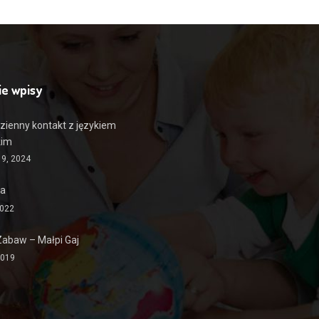
ie wpisy
zienny kontakt z językiem
kim
19, 2024
ia
2022
Zabaw – Małpi Gaj
2019