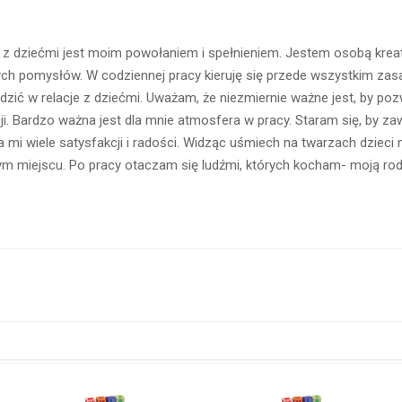
a z dziećmi jest moim powołaniem i spełnieniem. Jestem osobą krea
ych pomysłów. W codziennej pracy kieruję się przede wszystkim zas
zić w relacje z dziećmi. Uważam, że niezmiernie ważne jest, by poz
i. Bardzo ważna jest dla mnie atmosfera w pracy. Staram się, by z
ia mi wiele satysfakcji i radości. Widząc uśmiech na twarzach dziec
m miejscu. Po pracy otaczam się ludźmi, których kocham- moją rod