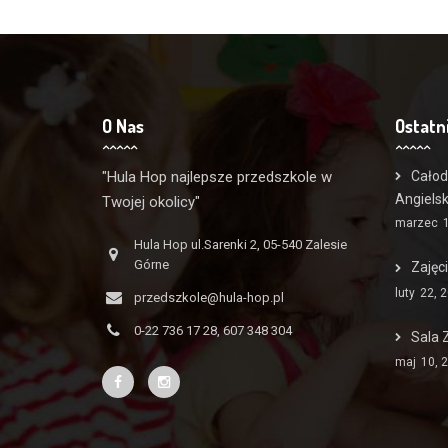
O Nas
Ostatn
"Hula Hop najlepsze przedszkole w
Całod
Angiels
Twojej okolicy"
marzec
Hula Hop ul.Sarenki 2, 05-540 Zalesie
Górne
Zajęc
luty
22, 
przedszkole@hula-hop.pl
0-22 736 17 28, 607 348 304
Sala 
maj
10, 