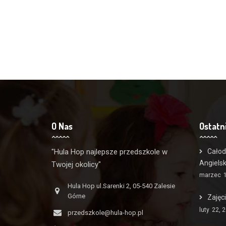
O Nas
Ostatn
"Hula Hop najlepsze przedszkole w
Całod
Angiels
Twojej okolicy"
marzec
Hula Hop ul.Sarenki 2, 05-540 Zalesie
Górne
Zajęc
luty
22, 
przedszkole@hula-hop.pl