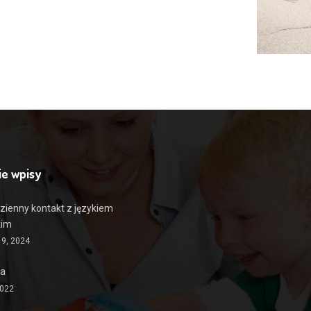
ie wpisy
zienny kontakt z językiem
kim
19, 2024
ia
2022