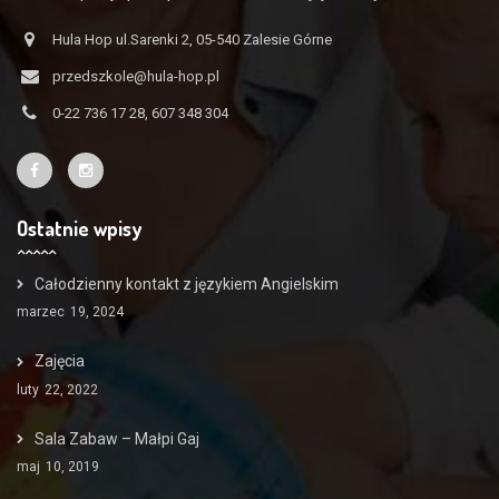
Hula Hop ul.Sarenki 2, 05-540 Zalesie Górne
przedszkole@hula-hop.pl
0-22 736 17 28, 607 348 304
Ostatnie wpisy
Całodzienny kontakt z językiem Angielskim
marzec
19, 2024
Zajęcia
luty
22, 2022
Sala Zabaw – Małpi Gaj
maj
10, 2019