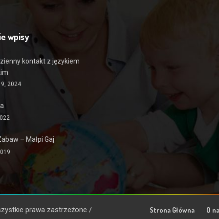
ie wpisy
zienny kontakt z językiem
kim
19, 2024
ia
2022
Zabaw – Małpi Gaj
2019
Wszystkie prawa zastrzeżone /
Strona Główna
O n