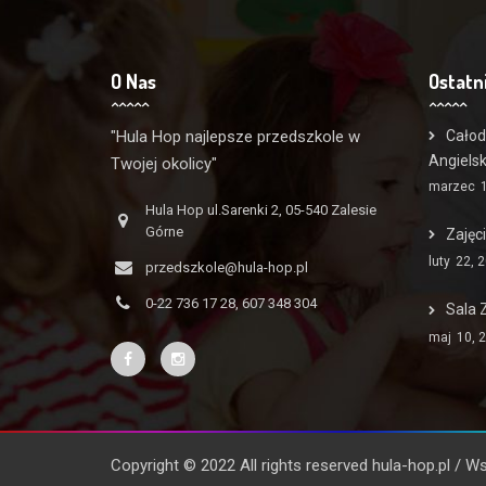
O Nas
Ostatn
"Hula Hop najlepsze przedszkole w
Całod
Angiels
Twojej okolicy"
marzec
Hula Hop ul.Sarenki 2, 05-540 Zalesie
Górne
Zajęc
luty
22, 
przedszkole@hula-hop.pl
0-22 736 17 28, 607 348 304
Sala 
maj
10, 
Copyright © 2022 All rights reserved hula-hop.pl / 