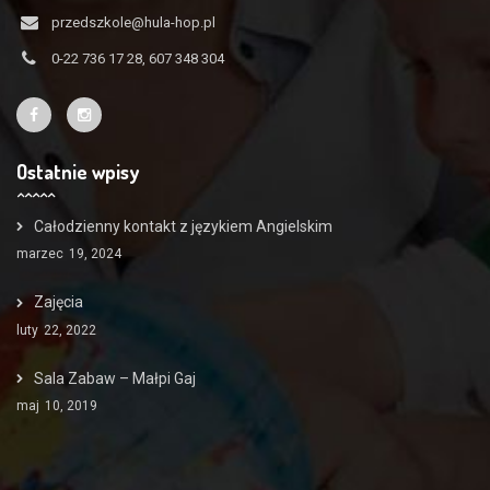
przedszkole@hula-hop.pl
0-22 736 17 28, 607 348 304
Ostatnie wpisy
Całodzienny kontakt z językiem Angielskim
marzec
19, 2024
Zajęcia
luty
22, 2022
Sala Zabaw – Małpi Gaj
maj
10, 2019