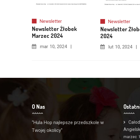
Newsletter
Newsletter
Newsletter Żłobek
Newsletter Żłob
Marzec 2024
2024
mar
10, 2024
lut
10, 2024
O Nas
Ostatn
"Hula Hop najlepsze przedszkole w
Całod
Angiels
Twojej okolicy"
marzec