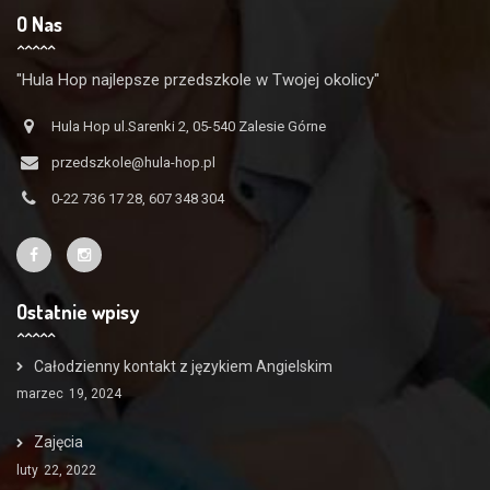
O Nas
"Hula Hop najlepsze przedszkole w Twojej okolicy"
Hula Hop ul.Sarenki 2, 05-540 Zalesie Górne
przedszkole@hula-hop.pl
0-22 736 17 28, 607 348 304
Ostatnie wpisy
Całodzienny kontakt z językiem Angielskim
marzec
19, 2024
Zajęcia
luty
22, 2022