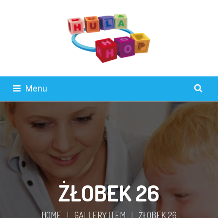
Menu
ŻŁOBEK 26
HOME
|
GALLERY ITEM
|
ŻŁOBEK 26