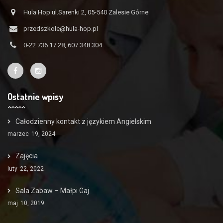
Hula Hop ul.Sarenki 2, 05-540 Zalesie Górne
przedszkole@hula-hop.pl
0-22 736 17 28, 607 348 304
Ostatnie wpisy
Całodzienny kontakt z językiem Angielskim
marzec
19, 2024
Zajęcia
luty
22, 2022
Sala Zabaw – Małpi Gaj
maj
10, 2019