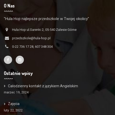
O Nas
"Hula Hop najlepsze przedszkole w Twojej okolicy"
Hula Hop ul.Sarenki 2, 05-540 Zalesie Górne
przedszkole@hula-hop.pl
0-22 736 17 28, 607 348 304
Ostatnie wpisy
Całodzienny kontakt z językiem Angielskim
marzec
19, 2024
Zajęcia
luty
22, 2022